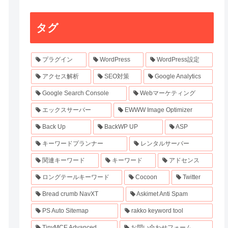
タグ
プラグイン
WordPress
WordPress設定
アクセス解析
SEO対策
Google Analytics
Google Search Console
Webマーケティング
エックスサーバー
EWWW Image Optimizer
Back Up
BackWP UP
ASP
キーワードプランナー
レンタルサーバー
関連キーワード
キーワード
アドセンス
ロングテールキーワード
Cocoon
Twitter
Bread crumb NavXT
Askimet Anti Spam
PS Auto Sitemap
rakko keyword tool
TinyMCE Advanced
お問い合わせフォーム