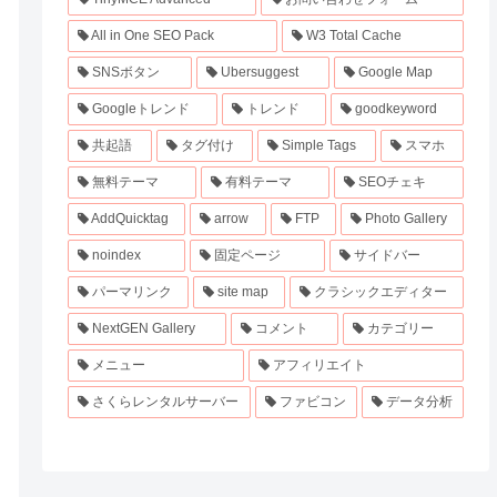
All in One SEO Pack
W3 Total Cache
SNSボタン
Ubersuggest
Google Map
Googleトレンド
トレンド
goodkeyword
共起語
タグ付け
Simple Tags
スマホ
無料テーマ
有料テーマ
SEOチェキ
AddQuicktag
arrow
FTP
Photo Gallery
noindex
固定ページ
サイドバー
パーマリンク
site map
クラシックエディター
NextGEN Gallery
コメント
カテゴリー
メニュー
アフィリエイト
さくらレンタルサーバー
ファビコン
データ分析