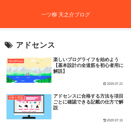
一ツ柳 天之介ブログ
アドセンス
楽しいブログライフを始めよう
WordPress
【基本設計の全道筋を初心者用に
解説】
2020.07.21
アドセンスに合格する方法を項目
分析と収益
ごとに確認できる記載の仕方で解
説
2020.07.15