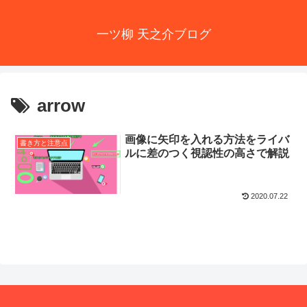
一ツ柳 天之介ブログ
arrow
画像に矢印を入れる方法をライバ
書き方と注意点
ルに差のつく視認性の高さで解説
2020.07.22