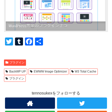
T
T
F
共
wi
u
a
有
tt
m
c
プラグイン
er
bl
e
r
b
BackWP UP
EWWW Image Optimizer
W3 Total Cache
プラグイン
o
o
tennosukexをフォローする
k