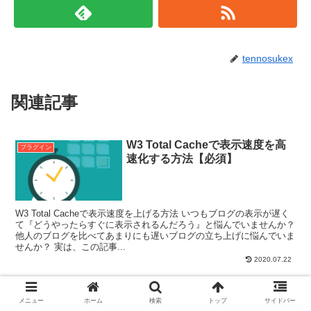
tennosukex
関連記事
W3 Total Cacheで表示速度を高
プラグイン
速化する方法【必須】
W3 Total Cacheで表示速度を上げる方法 いつもブログの表示が遅く
て『どうやったらすぐに表示されるんだろう』と悩んでいませんか？
他人のブログを比べてあまりにも遅いブログの立ち上げに悩んでいま
せんか？ 実は、この記事...
2020.07.22
WordPressに表を挿入するプラ
プラグイン
グインでリアルタイム投稿編集
メニュー
ホーム
検索
トップ
サイドバー