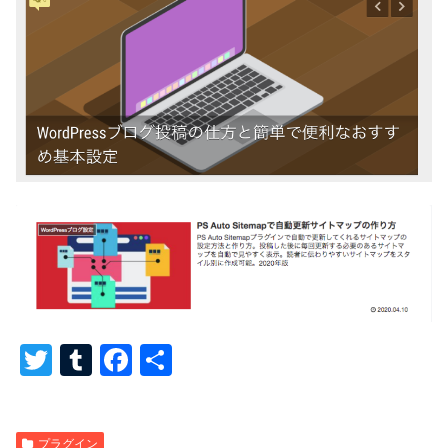
T
T
F
共
wi
u
a
有
tt
m
c
プラグイン