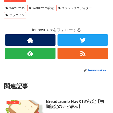
er
bl
e
r
b
WordPress
WordPress設定
クラシックエディター
プラグイン
o
o
tennosukexをフォローする
k
tennosukex
関連記事
Breadcrumb NavXTの設定【初
プラグイン
期設定のナビ表示】