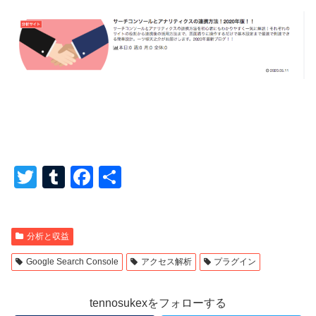
T
T
F
共
wi
u
a
有
tt
m
c
分析と収益
er
bl
e
r
b
Google Search Console
アクセス解析
プラグイン
o
tennosukexをフォローする
o