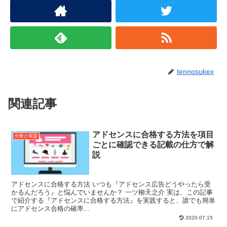
k
tennosukex
関連記事
アドセンスに合格する方法を項目
分析と収益
ごとに確認できる記載の仕方で解
説
アドセンスに合格する方法 いつも『アドセンス広告どうやったら受
かるんだろう』と悩んでいませんか？ 一ツ柳天之介 実は、この記事
で紹介する『アドセンスに合格する方法』を実践すると、誰でも簡単
にアドセンス合格の確率...
2020.07.15