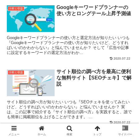
Googleキーワードプランナーの
分析と収益
使い方とロングテール上昇予測値
Googleキーワードプランナーの使い方と選定方法が知りたい いつも
『Googleキーワードプランナーの使い方が知りたいけど、どうすれ
ばいいのかわからない』と悩んでいませんか？ そして『広告や記事
に設定するキーワードの選定方法がわか...
2020.07.22
サイト順位の調べ方を最高に便利
分析と収益
な無料サイト【SEOチェキ】で解
説
サイト順位の調べ方が知りたい いつも『SEOチェキを使ってみたい
けど、どうすればいいのかわからない』と悩んでいませんか？ 実
は、この記事で紹介する『サイト順位の調べ方』を実践すると、誰で
も簡単に掲載順位を上げることができます。 ...
2020.07.22
メニュー
ホーム
検索
トップ
サイドバー
サーチコンソールとアナリティク
分析と収益