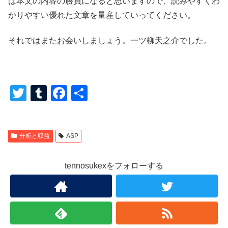
は本文の内容の勝負になると思いますので、読みやすくわ
かりやすい優れた文章を量産していってください。
それではまたお会いしましょう。一ツ柳天之介でした。
T
T
F
共
wi
u
a
有
tt
m
c
分析と収益
ASP
er
bl
e
r
b
tennosukexをフォローする
o
o
k