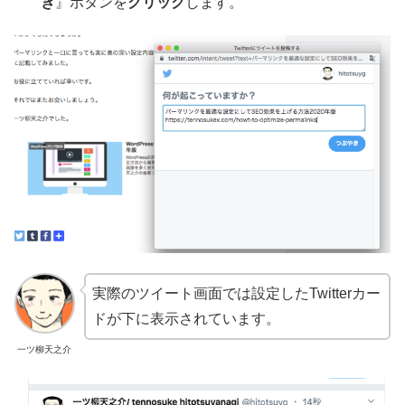
き
』ボタンを
クリック
します。
実際のツイート画面では設定したTwitterカー
ドが下に表示されています。
一ツ柳天之介