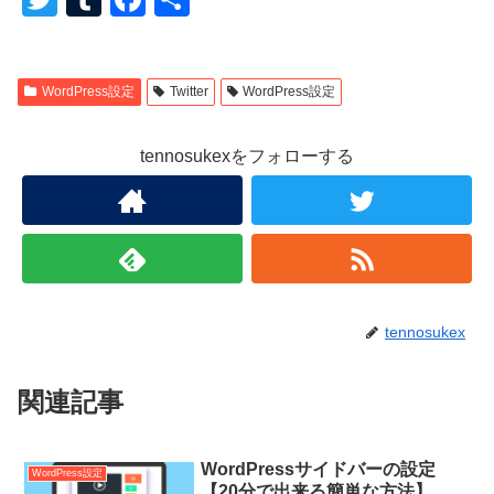
wi
u
a
有
tt
m
c
WordPress設定
Twitter
WordPress設定
er
bl
e
r
b
tennosukexをフォローする
o
o
k
tennosukex
関連記事
WordPressサイドバーの設定
WordPress設定
【20分で出来る簡単な方法】