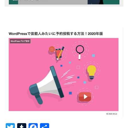
T
T
F
共