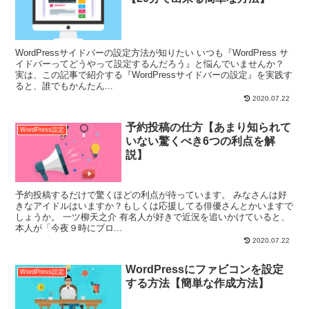
WordPressサイドバーの設定方法が知りたい いつも『WordPress サ
イドバーってどうやって設定するんだろう』と悩んでいませんか？
実は、この記事で紹介する『WordPressサイドバーの設定』を実践す
ると、誰でもかんたん...
2020.07.22
予約投稿の仕方【あまり知られて
WordPress設定
いない驚くべき6つの利点を解
説】
予約投稿するだけで驚くほどの利点が待っています。 みなさんは好
きなアイドルはいますか？もしくは応援してる俳優さんとかいますで
しょうか。 一ツ柳天之介 有名人が好きで近況を追いかけていると、
本人が「今夜９時にブロ...
2020.07.22
WordPressにファビコンを設定
WordPress設定
する方法【簡単な作成方法】