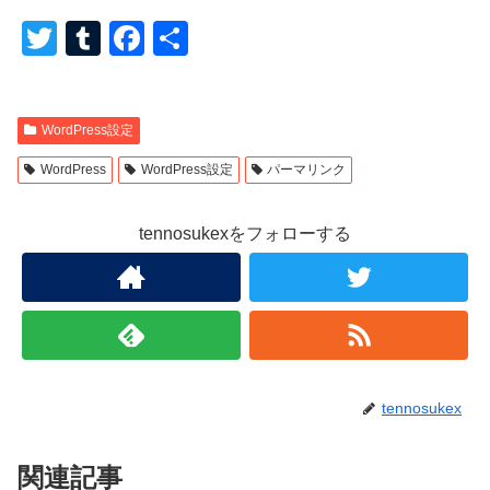
T
T
F
共
wi
u
a
有
tt
m
c
WordPress設定
er
bl
e
r
b
WordPress
WordPress設定
パーマリンク
o
tennosukexをフォローする
o
k
tennosukex
関連記事