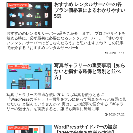
おすすめ レンタルサーバーの各
WordPress設定
プラン価格表によるわかりやすい
5選
おすすめのレンタルサーバー5選をご紹介します。 ブログやサイトを
始める時に、必ず最初に必要になるレンタルサーバー。 『使いやす
いレンタルサーバーはどこなんだろう』と思いますよね？ この記事
で紹介する『おすすめレンタルサーバー5...
2020.07.11
写真ギャラリーの重要事項【知ら
WordPress設定
ないと損する確保と選別と並べ
方】
写真ギャラリーの最適な使い方 いつも写真を使うときに
『WordPressのギャラリー機能をフルに使って写真をもっと綺麗に見
せたい』と悩んでいませんか？ 実は、この記事で紹介する『ギャラ
リーの魅せ方』を実践すると、誰でも簡単に綺麗に印...
2020.07.22
WordPressサイドバーの設定
WordPress設定
【20分で出来る簡単な方法】